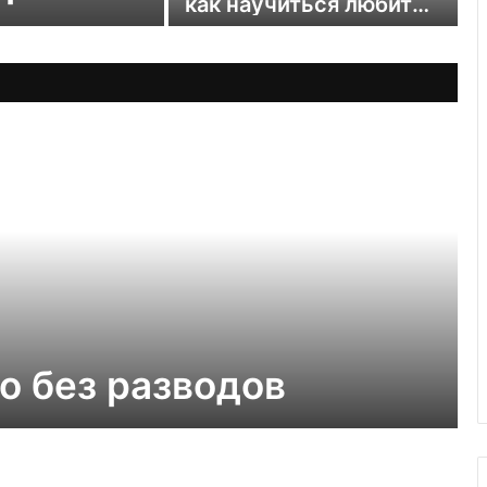
как научиться любить
себя и быть уверенной
в себе
о без разводов