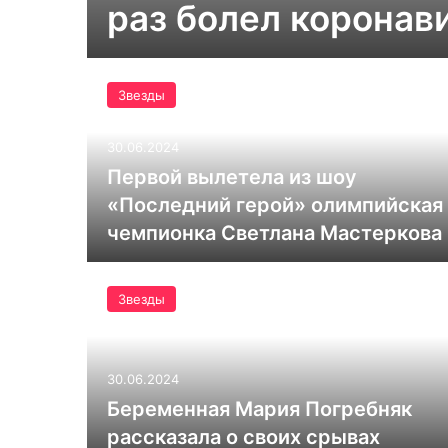
раз болел коронав
Звезды
30.06.2024
Первой вылетела из шоу
«Последний герой» олимпийская
чемпионка Светлана Мастеркова
Звезды
30.06.2024
Беременная Мария Погребняк
рассказала о своих срывах