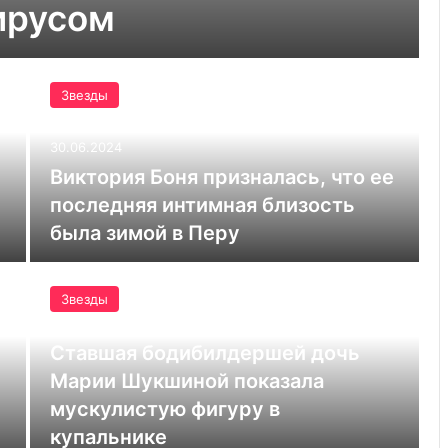
ирусом
Звезды
30.06.2024
Виктория Боня призналась, что ее
последняя интимная близость
была зимой в Перу
Звезды
29.06.2024
Ставшая бодибилдершей дочь
Марии Шукшиной показала
мускулистую фигуру в
купальнике