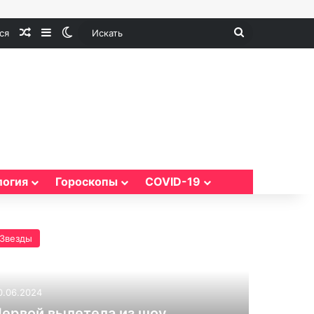
Случайная статья
Sidebar
Switch skin
Искать
ся
логия
Гороскопы
COVID-19
Звезды
0.06.2024
ервой вылетела из шоу