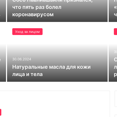
что пять раз болел
«
в
коронавирусом
ч
Уход за лицом
3
е
С
30.06.2024
Натуральные масла для кожи
л
лица и тела
р