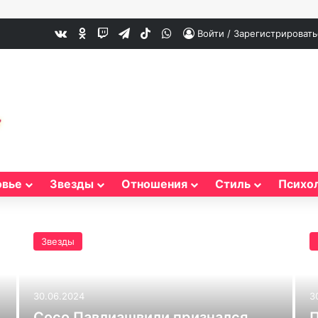
vk.com
Одноклассники
Twitch
Telegram
TikTok
WhatsApp
Войти / Зарегистрировать
овье
Звезды
Отношения
Стиль
Психо
Звезды
30.06.2024
3
Сосо Павлиашвили признался,
П